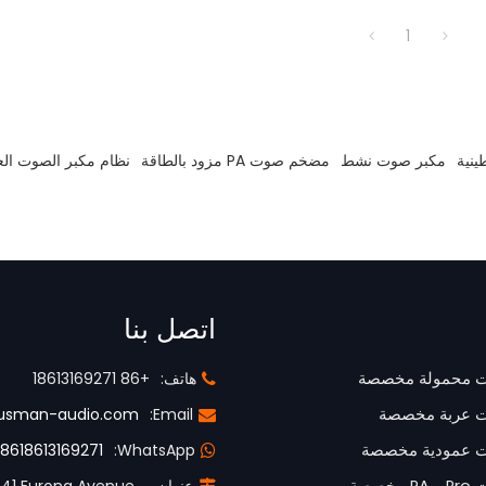
1
ينية
مكبر صوت نشط
مضخم صوت PA مزود بالطاقة
نظام مكبر الصوت ال
اتصل بنا
 محمولة مخصصة
هاتف:
+86 18613169271
 عربة مخصصة
Email:
usman-audio.com
 عمودية مخصصة
WhatsApp:
8618613169271