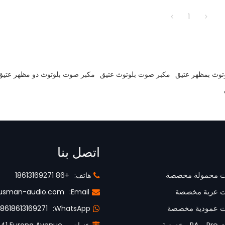
1
توث بمظهر عتيق
مكبر صوت بلوتوث عتيق
مكبر صوت بلوتوث ذو مظهر عتيق
اتصل بنا
 محمولة مخصصة
هاتف:
+86 18613169271
 عربة مخصصة
Email:
usman-audio.com
 عمودية مخصصة
WhatsApp:
8618613169271