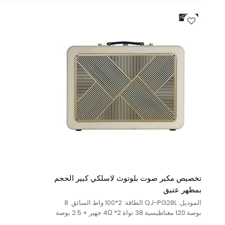
تخصيص مكبر صوت بلوتوث لاسلكي كبير الحجم
بمظهر عتيق
الموديل: QJ-PG28L الطاقة: 2*100 واط السائق: 8
بوصة 120 مغناطيسية 38 نواة 4Ω *2 جهير + 2.5 بوصة
55 مغناطيسية 13 نواة *4 وظيفة مكبر الصوت عالي