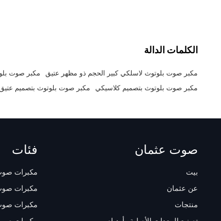
التردد: وظيفة USB/FM/ Bluetooth/
TWS/OTG/OPTICAL البطارية: بطارية ليثيوم 14.8
فولت/8000 مللي أمبير في الساعة
الكلمات الدالة
مكبر صوت بلوتوث لاسلكي كبير الحجم ذو مظهر عتيق
مكبر صوت بلو
مكبر صوت بلوتوث بتصميم كلاسيكي
مكبر صوت بلوتوث بتصميم عتيق
صوت عثمان
فئات
بيت
مكبرات صوت
عن عثمان
مكبرات صوت
منتجات
مكبرات صوت