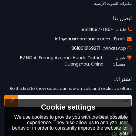
مكبرات الصوت الأرضية
اتصل بنا
هاتف:
+86 18613169271
info@ausman-audio.com
Email:
8618613169271
WhatsApp:
عنوان
B2 NO.41 Furong Avenue, Huadu District,
مفصل:
Guangzhou, China
اشتراك
Be the first to know about our new arrivals and exclusive offers.
Cookie settings
We use cookies to provide you with the best possible
experience. They also allow us to analyze user
behavior in order to constantly improve the website for
you.
لغة:
العربية