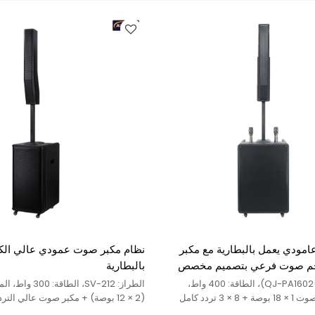
مودي يعمل بالبطارية مع مكبر
نظام مكبر صوت عمودي عالي الكف
م صوت فرعي بتصميم مخصص
بالبطارية
الطراز: QJ-PA1602(SV80)، الطاقة: 400 واط،
الطراز: SV-212، ا
المحرك: مكبر صوت 1 × 18 بوصة + 8 × 3 تردد كامل
تردد
4 مكبرات صوت متوسطة المدى (4 × 4 بوصة)