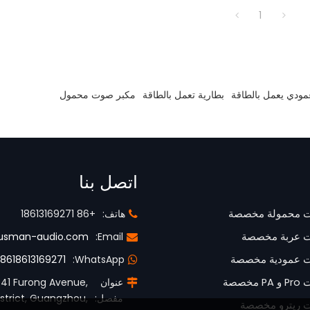
1
ودي يعمل بالطاقة
بطارية تعمل بالطاقة
مكبر صوت محمول
اتصل بنا
 محمولة مخصصة
هاتف:
+86 18613169271
 عربة مخصصة
Email:
usman-audio.com
 عمودية مخصصة
WhatsApp:
8618613169271
صصة
عنوان
.41 Furong Avenue,
مفصل:
strict, Guangzhou,
 ريترو مخصصة