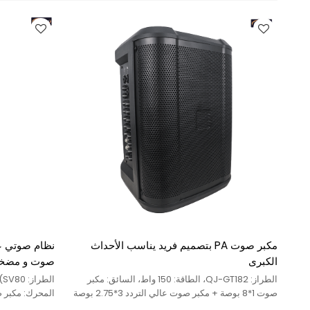
مكبر صوت PA بتصميم فريد يناسب الأحداث
نظام صوتي عا
الكبرى
صوت و مضخ
الطراز: QJ-GT182، الطاقة: 150 واط، السائق: مكبر
صوت 1*8 بوصة + مكبر صوت عالي التردد 3*2.75 بوصة
متوسط عالي ال