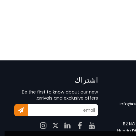
اشتراك
Be the first to know about our new
arrivals and exclusive offers.
info@a
B2 NO
Huadu Di