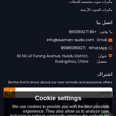
مكبرات صوت مخصصة للحفلات
مكبرات الصوت الأرضية
اتصل بنا
هاتف:
+86 18613169271
info@ausman-audio.com
Email:
8618613169271
WhatsApp:
عنوان
B2 NO.41 Furong Avenue, Huadu District,
مفصل:
Guangzhou, China
اشتراك
Be the first to know about our new arrivals and exclusive offers.
Cookie settings
We use cookies to provide you with the best possible
experience. They also allow us to analyze user
behavior in order to constantly improve the website for