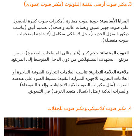
3. مكبر صوت أرضي بتقنية البلوتوث (مكبر صوت عمودي)
المزايا الأساسية:
جودة صوت ممتازة (مكبرات صوت كبيرة للحصول
على صوت جهير عميق ونغمات عالية واضحة)، تصميم أنيق (يناسب
ديكور المنزل الحديث)، حل لاسلكي متكامل (لا حاجة لمضخمات
صوت منفصلة).
العيوب المحتملة:
حجم كبير (غير مثالي للمساحات الصغيرة)، سعر
مرتفع - يستهدف المستهلكين من ذوي الدخل المتوسط إلى المرتفع.
ملاءمة العلامة التجارية:
تناسب العلامات التجارية الصوتية الفاخرة أو
العلامات التجارية للأجهزة المنزلية التقنية؛ تسليط الضوء على هندسة
الصوت (مثل مكبرات الصوت ثلاثية الاتجاهات، وإلغاء الضوضاء)
والميزات الذكية (مثل الاتصال متعدد الغرف) في التسويق.
4. مكبر صوت كلاسيكي ومكبر صوت للحفلات