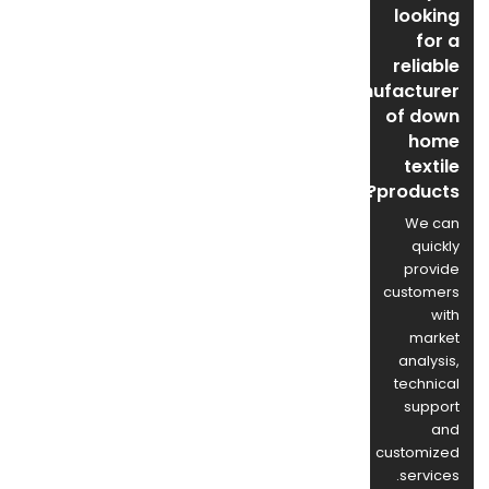
صوت
looking
عمودية
for a
نشطة
reliable
للبيع
manufacturer
بالجملة
of down
home
textile
products?
We can
quickly
provide
customers
with
market
analysis,
technical
support
and
customized
services.