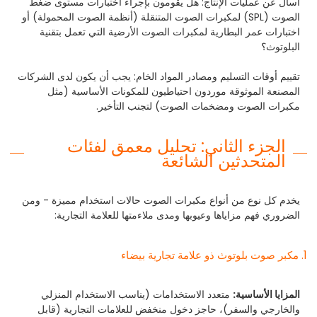
اسأل عن عمليات الإنتاج: هل يقومون بإجراء اختبارات مستوى ضغط
الصوت (SPL) لمكبرات الصوت المتنقلة (أنظمة الصوت المحمولة) أو
اختبارات عمر البطارية لمكبرات الصوت الأرضية التي تعمل بتقنية
البلوتوث؟
تقييم أوقات التسليم ومصادر المواد الخام: يجب أن يكون لدى الشركات
المصنعة الموثوقة موردون احتياطيون للمكونات الأساسية (مثل
مكبرات الصوت ومضخمات الصوت) لتجنب التأخير.
الجزء الثاني: تحليل معمق لفئات
المتحدثين الشائعة
يخدم كل نوع من أنواع مكبرات الصوت حالات استخدام مميزة - ومن
الضروري فهم مزاياها وعيوبها ومدى ملاءمتها للعلامة التجارية:
1. مكبر صوت بلوتوث ذو علامة تجارية بيضاء
المزايا الأساسية:
متعدد الاستخدامات (يناسب الاستخدام المنزلي
والخارجي والسفر)، حاجز دخول منخفض للعلامات التجارية (قابل