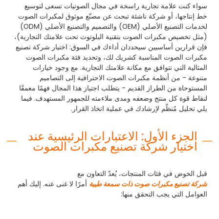
سواء كنت علامة تجارية راسخة في مجال الصوتيات تسعى لتوسيع
خط إنتاجها، أو شركة ناشئة تبحث عن مصنّع موثوق لمكبرات الصوت
لخدمات التصنيع الأصلي (OEM) والتصميم والتصنيع الأصلي (ODM)
(مثل تخصيص مكبرات الصوت بتقنية البلوتوث تحت علامتك التجارية)،
فإن قرارين أساسيين سيحددان أداءك في السوق: اختيار شركة تصنيع
مكبرات الصوت المناسبة كشريك لك، وتحديد فئة مكبرات الصوت
المثالية التي تتوافق مع مكانة علامتك التجارية. مع وجود خيارات
متنوعة - من أنظمة مكبرات الصوت الاحترافية إلى التصاميم
المستوحاة من الطراز القديم - يتطلب اجتياز هذا المجال فهمًا معمقًا
لنقاط قوة كل منتج وضعفه ومدى ملاءمته للجمهور المستهدف. فيما
يلي تحليل مُنظّم لإرشادك في عملية اتخاذ القرار.
الجزء الأول: الاعتبارات الرئيسية عند
اختيار شركة تصنيع مكبرات الصوت
قبل الخوض في فئات المنتجات، يُعدّ التعاون مع
شركة تصنيع مكبرات صوت ذات سمعة طيبة
أمرًا لا غنى عنه. إليك أهم
العوامل التي يجب التحقق منها: