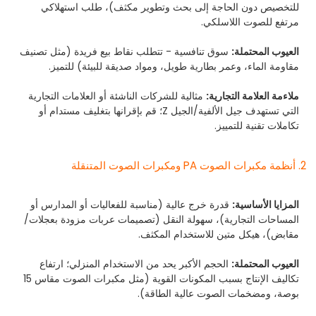
للتخصيص دون الحاجة إلى بحث وتطوير مكثف)، طلب استهلاكي
مرتفع للصوت اللاسلكي.
العيوب المحتملة:
سوق تنافسية - تتطلب نقاط بيع فريدة (مثل تصنيف
مقاومة الماء، وعمر بطارية طويل، ومواد صديقة للبيئة) للتميز.
ملاءمة العلامة التجارية:
مثالية للشركات الناشئة أو العلامات التجارية
التي تستهدف جيل الألفية/الجيل Z؛ قم بإقرانها بتغليف مستدام أو
تكاملات تقنية للتمييز.
2. أنظمة مكبرات الصوت PA ومكبرات الصوت المتنقلة
المزايا الأساسية:
قدرة خرج عالية (مناسبة للفعاليات أو المدارس أو
المساحات التجارية)، سهولة النقل (تصميمات عربات مزودة بعجلات/
مقابض)، هيكل متين للاستخدام المكثف.
العيوب المحتملة:
الحجم الأكبر يحد من الاستخدام المنزلي؛ ارتفاع
تكاليف الإنتاج بسبب المكونات القوية (مثل مكبرات الصوت مقاس 15
بوصة، ومضخمات الصوت عالية الطاقة).