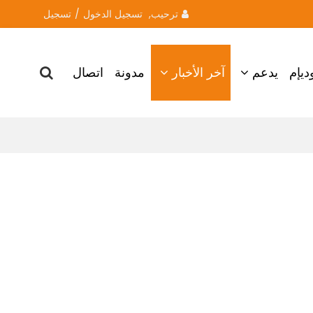
ترحيب, 
تسجيل الدخول
/
تسجيل
ديإم
يدعم
آخر الأخبار
مدونة
اتصال