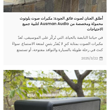
أطلق العنان لصوت فائق الجودة: مكبرات صوت بلوتوث
محمولة ومخصصة من Ausman Audio لتلبية جميع
الاحتياجات
في حياتنا النابضة بالحياة، التي تُركّز على الموسيقى، تُعدّ
مكبرات الصوت بمثابة كنزٍ لا يُقدّر بثمنٍ لمتعة الاستماع. سواءً
كنتَ في رحلة طويلة بالسيارة والنوافذ مفتوحة، أو تستمتع
ببرنامجٍ إذاعيٍّ مُثيرٍ عبر نظام صوت سيارتك، أو تسترخي بعد يومٍ
2025/3/22
شاقّ، مستمعًا إلى لحنٍ هادئٍ وهادئٍ من مكبر الصوت على
منضدة سريرك، فإن هذه الأجهزة تُضفي على تجاربنا طابعًا
حيويًا. فهي ليست مُخصصةً فقط للحفلات الموسيقية الكبيرة أو
المسارح الفاخرة.