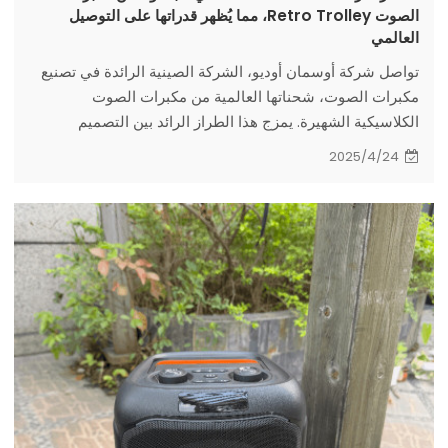
الصوت Retro Trolley، مما يُظهر قدراتها على التوصيل
العالمي
تواصل شركة أوسمان أوديو، الشركة الصينية الرائدة في تصنيع
مكبرات الصوت، شحناتها العالمية من مكبرات الصوت
الكلاسيكية الشهيرة. يمزج هذا الطراز الرائد بين التصميم
الكلاسيكي والتكنولوجيا الحديثة، موفرًا جماليات شخصية وجودة
2025/4/24
صوت فائقة. بفضل رقابة صارمة على الجودة، بدءًا من المواد
الخام وحتى التجميع، يُظهر هذا الشحن الواسع النطاق قدرات
إنتاجية قوية وقدرة على التوصيل في جميع أنحاء العالم.