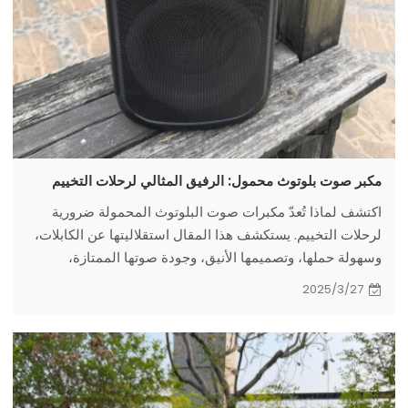
مكبر صوت بلوتوث محمول: الرفيق المثالي لرحلات التخييم
اكتشف لماذا تُعدّ مكبرات صوت البلوتوث المحمولة ضرورية
لرحلات التخييم. يستكشف هذا المقال استقلاليتها عن الكابلات،
وسهولة حملها، وتصميمها الأنيق، وجودة صوتها الممتازة،
وبطارية تدوم طويلًا، وميزاتها الممتازة المقاومة للماء والغبار.
2025/3/27
مثالية لخلق تجربة تخييم غامرة وتعزيز الروابط العاطفية.