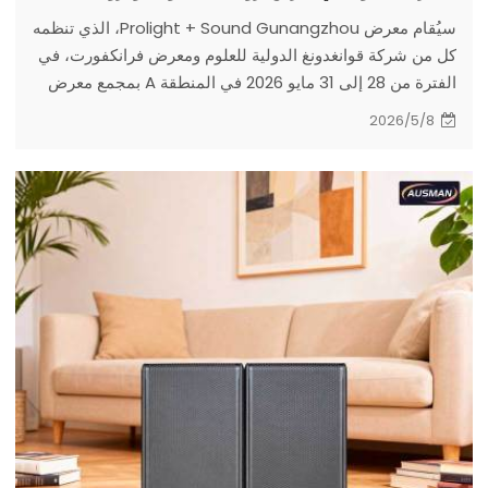
سيُقام معرض Prolight + Sound Gunangzhou، الذي تنظمه
كل من شركة قوانغدونغ الدولية للعلوم ومعرض فرانكفورت، في
الفترة من 28 إلى 31 مايو 2026 في المنطقة A بمجمع معرض
الصين للاستيراد والتصدير. ستعرض Ausman Audio، العلامة
2026/5/8
التجارية الصوتية التابعة لشركة Guangzhou 7-sword
Electronics Co., Ltd.، وهي شركة صينية رائدة في تصنيع
مكبرات الصوت الاحترافية، تصميماتها الصوتية الجديدة بالتعاون
مع علامتها التجارية IBR Speaker. ندعوكم لزيارة جناحنا رقم
5.1 G28 خلال المعرض.