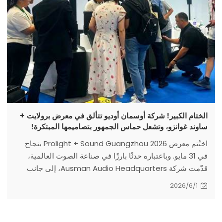
الختام الكبير! شركة أوسمان أوديو تتألق في معرض برولايت +
ساوند غوانزو، وتشعل حماس الجمهور بتصاميمها المبتكرة!
اختُتم معرض Prolight + Sound Guangzhou 2026 بنجاح
في 31 مايو. وباعتباره حدثًا بارزًا في صناعة الصوت العالمية،
قدّمت شركة Ausman Audio Headquarters، إلى جانب
علامتها التجارية الصوتية الرائدة IBR Speaker، عرضًا مذهلاً في
2026/6/1
الجناح 5.1 G28. بفضل تشكيلة مميزة من المنتجات الجديدة
وقدرات التخصيص المتطورة، حظينا بإشادة واسعة من
المشترين العالميين، وحصلنا على عدد كبير من الاستفسارات