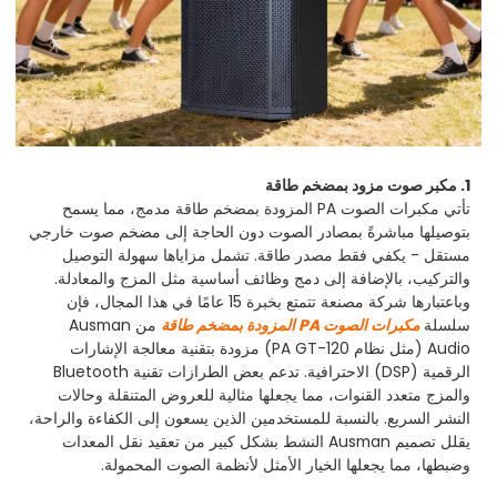
1. مكبر صوت مزود بمضخم طاقة
تأتي مكبرات الصوت PA المزودة بمضخم طاقة مدمج، مما يسمح
بتوصيلها مباشرةً بمصادر الصوت دون الحاجة إلى مضخم صوت خارجي
مستقل - يكفي فقط مصدر طاقة. تشمل مزاياها سهولة التوصيل
والتركيب، بالإضافة إلى دمج وظائف أساسية مثل المزج والمعادلة.
وباعتبارها شركة مصنعة تتمتع بخبرة 15 عامًا في هذا المجال، فإن
سلسلة
مكبرات الصوت PA المزودة بمضخم طاقة
من Ausman
Audio (مثل نظام PA GT-120) مزودة بتقنية معالجة الإشارات
الرقمية (DSP) الاحترافية. تدعم بعض الطرازات تقنية Bluetooth
والمزج متعدد القنوات، مما يجعلها مثالية للعروض المتنقلة وحالات
النشر السريع. بالنسبة للمستخدمين الذين يسعون إلى الكفاءة والراحة،
يقلل تصميم Ausman النشط بشكل كبير من تعقيد نقل المعدات
وضبطها، مما يجعلها الخيار الأمثل لأنظمة الصوت المحمولة.