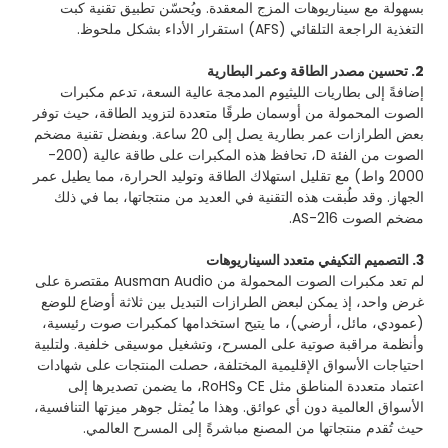
بسهولة مع سيناريوهات المزج المعقدة. ويُحسّن تطبيق تقنية كبت
التغذية الراجعة التلقائي (AFS) استقرار الأداء بشكل ملحوظ.
2. تحسين مصدر الطاقة وعمر البطارية
إضافةً إلى بطاريات الليثيوم المدمجة عالية السعة، تدعم مكبرات
الصوت المحمولة من أوسمان طرقًا متعددة لتزويد الطاقة، حيث توفر
بعض الطرازات عمر بطارية يصل إلى 20 ساعة. وبفضل تقنية مضخم
الصوت من الفئة D، تحافظ هذه المكبرات على طاقة عالية (200-
2000 واط) مع تقليل استهلاك الطاقة وتوليد الحرارة، مما يطيل عمر
الجهاز. وقد طُبقت هذه التقنية في العديد من منتجاتها، بما في ذلك
مضخم الصوت AS-216.
3. التصميم التكيفي متعدد السيناريوهات
لم تعد مكبرات الصوت المحمولة من Ausman Audio مقتصرة على
غرض واحد، إذ يمكن لبعض الطرازات التبديل بين ثلاثة أوضاع للوضع
(عمودي، مائل، أرضي)، ما يتيح استخدامها كمكبرات صوت رئيسية،
وأنظمة مراقبة صوتية على المسرح، وتشغيل موسيقى خلفية. ولتلبية
احتياجات الأسواق الإقليمية المختلفة، حصلت المنتجات على شهادات
اعتماد متعددة المناطق مثل CE وRoHS، ما يضمن تصديرها إلى
الأسواق العالمية دون أي عوائق. وهذا ما يُمثل جوهر ميزتها التنافسية،
حيث تُقدم منتجاتها من المصنع مباشرةً إلى المسرح العالمي.