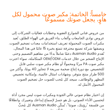
خامساً: الخاتمة: مكبر صوت محمول لكل
هاوٍ، يجعل صوتك مسموعاً
من عروض فناني الشوارع العفوية وخطابات فعاليات الشركات إلى
عروض نوادي الجامعات وألعاب بناء الفريق في الهواء الطلق، تُعيد
مكبرات الصوت المحمولة تعريف استخدامات معدات تضخيم الصوت.
وبصفتها شركة تصنيع محترفة تتمتع بخبرة 15 عامًا في هذا المجال،
تُقدم Ausman Audio دعمًا شاملاً بدءًا من مفاهيم التصميم وحتى
الإنتاج الضخم من خلال خدمات OEM/ODM المتكاملة، سواء اخترت
مكبر صوت PA مرنًا ومحمولًا أو نظام مكبر صوت سلبي قابل
للتخصيص. مع دورة إنتاج ضخمة سريعة لا تتجاوز 40 يومًا، وأكثر من
500 طراز منتج متوفر، وشهادات امتثال عالمية، وإمكانية تخصيص
المظهر والوظائف، سيجد كل مُحب للصوت حل تضخيم الصوت
المحمول الأمثل له.
إن اختيار نظام صوتي عالي الجودة ومكبرات صوت ليس مجرد أداة
لتحسين الأداء الصوتي، بل هو جسرٌ لإسماع إبداعك وتعبيرك. وانطلاقًا
من فلسفة "رؤيتك، صوتنا"، تُمكّن Ausman Audio كل مُحبٍّ