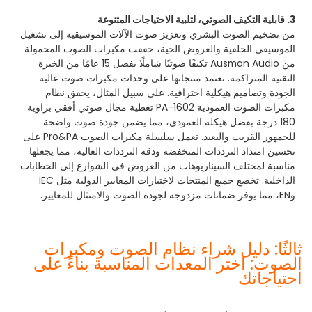
3. قابلية التكيف الصوتي، لتلبية الاحتياجات المتنوعة
من تضخيم الصوت البشري وتعزيز صوت الآلات الموسيقية إلى تشغيل
الموسيقى الخلفية والعروض الحية، حققت مكبرات الصوت المحمولة
من Ausman Audio تكيفًا صوتيًا شاملًا بفضل 15 عامًا من الخبرة
التقنية المتراكمة. تعتمد منتجاتها على وحدات مكبرات صوت عالية
الجودة وتصاميم هيكلية احترافية. على سبيل المثال، يحقق نظام
مكبرات الصوت العمودية PA-1602 تغطية مجال صوتي أفقي بزاوية
180 درجة بفضل هيكله العمودي، مما يضمن جودة صوت واضحة
للجمهور القريب والبعيد. تعمل سلسلة مكبرات الصوت Pro&PA على
تحسين امتداد الترددات المنخفضة ودقة الترددات العالية، مما يجعلها
مناسبة لمختلف السيناريوهات من العروض في الشوارع إلى الخطابات
الداخلية. تخضع جميع المنتجات لاختبارات المعايير الدولية مثل IEC
وEN، مما يوفر ضمانات مزدوجة لجودة الصوت والامتثال للمعايير.
ثالثًا: دليل شراء نظام الصوت ومكبرات
الصوت: اختر المعدات المناسبة بناءً على
احتياجاتك