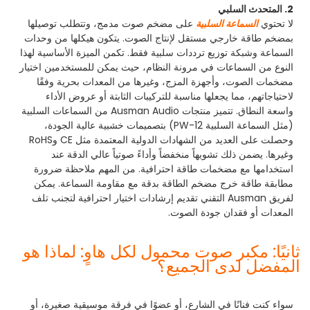
2. المتحدث السلبي
لا تحتوي
السماعة السلبية
على مضخم صوت مدمج، وتتطلب توصيلها
بمضخم طاقة خارجي مستقل لإنتاج الصوت. يتكون هيكلها من وحدات
السماعة وشبكة توزيع ترددات سلبية فقط. تكمن الميزة الأساسية لهذا
النوع من السماعات في مرونة النظام، حيث يمكن للمستخدمين اختيار
مضخمات الصوت، وأجهزة المزج، وغيرها من المعدات بحرية وفقًا
لاحتياجاتهم، مما يجعلها مناسبة للتركيبات الثابتة أو عروض الأداء
واسعة النطاق. تتميز منتجات Ausman Audio من السماعات السلبية
(مثل السماعة السلبية PW-12) بتصميمات خشبية عالية الجودة،
وحصلت على العديد من الشهادات الدولية المعتمدة مثل CE وRoHS
وغيرها. يضمن ذلك تشويهاً منخفضاً وأداءً صوتياً عالي الدقة عند
استخدامها مع مضخمات طاقة احترافية. من المهم ملاحظة ضرورة
مطابقة طاقة خرج مضخم الطاقة بدقة مع مقاومة السماعة. يمكن
لفريق Ausman التقني تقديم إرشادات اختيار احترافية لتجنب تلف
المعدات أو فقدان جودة الصوت.
ثانيًا: مكبر صوت محمول لكل هاوٍ: لماذا هو
المفضل لدى الجميع؟
سواء كنت فنانًا في الشارع، أو عضوًا في فرقة موسيقية صغيرة، أو