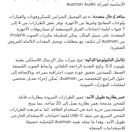
الأساسية لشركة Ausman Audio:
منافذ إدخال متعددة:
تدعم التوصيل المتزامن للميكروفونات والقيثارات
ولوحات المفاتيح وغيرها من الأجهزة. توفر بعض الطرازات من 4 إلى
7 قنوات لتلبية احتياجات الفرق الموسيقية أو سيناريوهات الأجهزة
المتعددة. على سبيل المثال، يمكن لسلسلة مكبرات الصوت Pro&PA
من Ausman أن تتكيف مع متطلبات توصيل المعدات الكاملة للعروض
الصغيرة؛
تكامل التكنولوجيا الذكية:
تتيح ميزات مثل الإرسال اللاسلكي بتقنية
بلوتوث 5.0، وكبح التغذية الراجعة التلقائي، وأنماط الصوت المُسبقة
الضبط، للمبتدئين تحقيق جودة صوت احترافية بسرعة. وبالإضافة إلى
حلول البرامج المُخصصة من Ausman، يُمكن إجراء تعديل شخصي
لمعلمات المؤثرات الصوتية.
عمر بطارية طويل الأمد:
تتميز الطرازات المزودة ببطاريات قابلة
للشحن مدمجة بعمر بطارية يصل إلى 20 ساعة، مما يمنح
المستخدمين حرية تامة في استخدام الطاقة. كما تدعم هذه الطرازات
الشحن السريع عبر منفذ USB-C لتلبية احتياجات الاستخدام الخارجي
طويل الأمد، وهذا ما تمثله تقنية Ausman المُحسّنة خصيصًا
للاستخدامات المتنقلة.