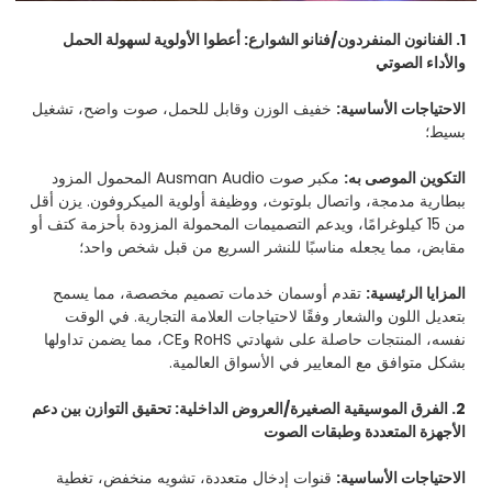
1. الفنانون المنفردون/فنانو الشوارع: أعطوا الأولوية لسهولة الحمل
والأداء الصوتي
الاحتياجات الأساسية:
خفيف الوزن وقابل للحمل، صوت واضح، تشغيل
بسيط؛
التكوين الموصى به:
مكبر صوت Ausman Audio المحمول المزود
ببطارية مدمجة، واتصال بلوتوث، ووظيفة أولوية الميكروفون. يزن أقل
من 15 كيلوغرامًا، ويدعم التصميمات المحمولة المزودة بأحزمة كتف أو
مقابض، مما يجعله مناسبًا للنشر السريع من قبل شخص واحد؛
المزايا الرئيسية:
تقدم أوسمان خدمات تصميم مخصصة، مما يسمح
بتعديل اللون والشعار وفقًا لاحتياجات العلامة التجارية. في الوقت
نفسه، المنتجات حاصلة على شهادتي RoHS وCE، مما يضمن تداولها
بشكل متوافق مع المعايير في الأسواق العالمية.
2. الفرق الموسيقية الصغيرة/العروض الداخلية: تحقيق التوازن بين دعم
الأجهزة المتعددة وطبقات الصوت
الاحتياجات الأساسية:
قنوات إدخال متعددة، تشويه منخفض، تغطية