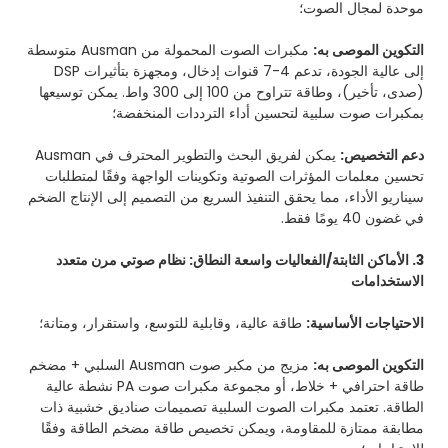
موحدة لمجال الصوت؛
التكوين الموصى به:
مكبرات الصوت المحمولة من Ausman متوسطة
إلى عالية الجودة، تدعم 4-7 قنوات إدخال، ومجهزة بتأثيرات DSP
(صدى، تأخير)، وطاقة تتراوح من 100 إلى 300 واط. يمكن توسيعها
بمكبرات صوت سلبية لتحسين أداء الترددات المنخفضة؛
دعم التخصيص:
يمكن لفريق البحث والتطوير المحترف في Ausman
تحسين معلمات المؤثرات الصوتية وتكوينات الواجهة وفقًا لمتطلبات
سيناريو الأداء، مما يحقق التنفيذ السريع من التصميم إلى الإنتاج الضخم
في غضون 40 يومًا فقط.
3. الأماكن الثابتة/الفعاليات واسعة النطاق: نظام صوتي مرن متعدد
الاستخدامات
الاحتياجات الأساسية:
طاقة عالية، وقابلية للتوسع، واستقرار، ومتانة؛
التكوين الموصى به:
مزيج من مكبر صوت Ausman السلبي + مضخم
طاقة احترافي + خلاط، أو مجموعة مكبرات صوت PA نشطة عالية
الطاقة. تعتمد مكبرات الصوت السلبية تصميمات صناديق خشبية ذات
مطابقة ممتازة للمقاومة، ويمكن تخصيص طاقة مضخم الطاقة وفقًا