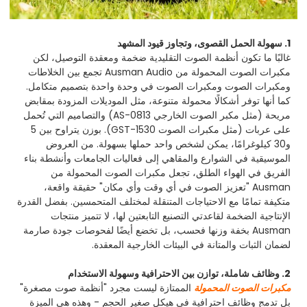
1. سهولة الحمل القصوى، وتجاوز قيود المشهد
غالبًا ما تكون أنظمة الصوت التقليدية ضخمة ومعقدة التوصيل، لكن
مكبرات الصوت المحمولة من Ausman Audio تجمع بين الخلاطات
ومكبرات الصوت ومكبرات الصوت في وحدة واحدة بتصميم متكامل.
كما أنها توفر أشكالًا محمولة متنوعة، مثل الموديلات المزودة بمقابض
مريحة (مثل مكبر الصوت الخارجي AS-0813) والتصاميم التي تُحمل
على عربات (مثل مكبرات الصوت GST-1530). بوزن يتراوح بين 5
و30 كيلوغرامًا، يمكن لشخص واحد حملها بسهولة. من العروض
الموسيقية في الشوارع والمقاهي إلى فعاليات الجامعات وأنشطة بناء
الفريق في الهواء الطلق، تجعل مكبرات الصوت المحمولة من
Ausman "تعزيز الصوت في أي وقت وأي مكان" حقيقة واقعة،
متكيفة تمامًا مع الاحتياجات المتنقلة لمختلف المتحمسين. بفضل القدرة
الإنتاجية الضخمة لقاعدتي التصنيع التابعتين لها، لا تتميز منتجات
Ausman بخفة وزنها فحسب، بل تخضع أيضًا لفحوصات جودة صارمة
لضمان الثبات والمتانة في البيئات الخارجية المعقدة.
2. وظائف شاملة، توازن بين الاحترافية وسهولة الاستخدام
مكبرات الصوت المحمولة
الممتازة ليست مجرد "أنظمة صوت مصغرة"
بل تدمج وظائف احترافية في هيكل صغير الحجم - وهذه هي الميزة