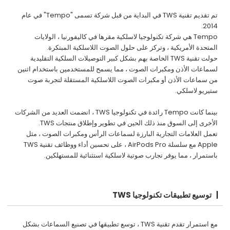
تم تقديم تقنية TWS في البداية من قبل شركة تسمى "Tempo" في عام
2014.
Tempo هي شركة تكنولوجيا لاسلكية مقرها في كاليفورنيا ، الولايات
المتحدة الأمريكية ، وتركز على حلول الصوت اللاسلكية المبتكرة.
حولت تقنية TWS الخاصة بهم بشكل كبير التوصيلات السلكية التقليدية
لسماعات الأذن ومكبرات الصوت ، مما يسمح للمستخدمين باستخدام اثنين
من سماعات الأذن أو مكبرات الصوت اللاسلكية المستقلة لتجربة صوت
ستيريو لاسلكي.
بينما كانت Tempo رائدة في تكنولوجيا TWS ، انضمت العديد من الشركات
الأخرى إلى السوق منذ ذلك الحين في تطوير وإطلاق منتجات TWS.
تعمل العلامات التجارية البارزة لسماعات الرأس ومكبرات الصوت ، مثل
Apple مع سلسلة AirPods Pro ، على تحسين أداء ووظائف تقنية TWS
باستمرار ، مما يوفر تجارب صوتية لاسلكية استثنائية للمستهلكين.
توسيع تطبيقات تكنولوجيا TWS
مع استمرار تقدم تقنية TWS ، توسع تطبيقها في تصنيع السماعات بشكل