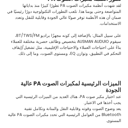
لقد شهدت أنظمة مكبرات الصوت PA تطورًا كبيرًا منذ بداياتها
المتواضعة وحتى يومنا هذا. تلعب التطورات التكنولوجية دورًا رئيسيًا في
ضمان أن هذه الأنظمة توفر صوتًا عالي الجودة وقابلية للنقل وتعدد
الاستخدامات.
على سبيل المثال: بالإضافة إلى كونه مجهزًا براديو BT/TWS/FM،
سيقوم AUSMAN AUDUIO بتخصيص وظائف حصرية مختلفة للعملاء
بناءً على احتياجات العملاء والاحتياجات الإقليمية، مثل تشغيل/إيقاف
التحكم في التطبيق، وتوازن EQ، ومستوى الصوت، وما إلى ذلك.
الميزات الرئيسية لمكبرات الصوت PA عالية
الجودة
عند اختيار مكبر صوت PA، هناك العديد من الميزات الرئيسية التي
يجب أخذها في الاعتبار.
يعد وضوح الصوت وقوته وقابلية النقل والمتانة وتكامل تقنية
Bluetooth من العوامل الرئيسية التي تحدد مكبرات الصوت PA عالية
المستوى.