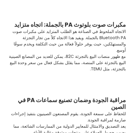
مكبرات صوت بلوتوث PA بالجملة: اتجاه متزايد
الاتجاه الملحوظ في الصناعة هو الطلب المتزايد على مكبرات صوت
Bluetooth PA بالجملة. ويفيد هذا الاتجاه كلاً من تجار التجزئة
والمستهلكين، حيث يوفر حلولاً فعالة من حيث التكلفة ويخدم سوقًا
أوسع.
مع ظهور منصات البيع بالتجزئة B2C، يمكن للعديد من المصانع الصينية
البيع بالتجزئة على المنصة، مما يقلل بشكل فعال من سعر وحدة البيع
بالتجزئة، مثل TEMU.
مراقبة الجودة وضمان تصنيع سماعات PA في
الصين
للحفاظ على سمعة الجودة، يقوم المصنعون الصينيون بتنفيذ إجراءات
صارمة لمراقبة الجودة.
يعد التصديق والامتثال للمعايير الدولية من الممارسات الشائعة، مما
يضمن حصول العملاء على منتجات موثوقة وعالية الأداء.