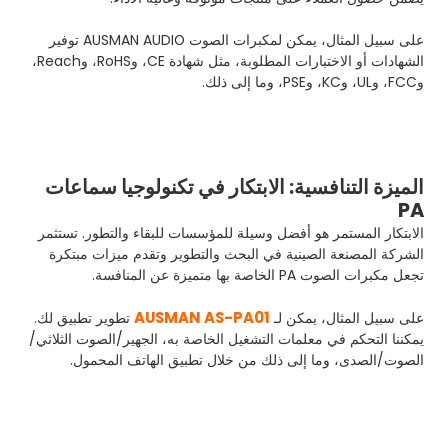
على سبيل المثال، يمكن لمكبرات الصوت AUSMAN AUDIO توفير
الشهادات أو الاختبارات المطلوبة، مثل شهادة CE، وRoHS، وReach،
وFCC، وUL، وKC، وPSE، وما إلى ذلك.
الميزة التنافسية: الابتكار في تكنولوجيا سماعات
PA
الابتكار المستمر هو أفضل وسيلة للمؤسسات للبقاء والتطور. تستثمر
الشركة المصنعة الصينية في البحث والتطوير وتقدم ميزات مبتكرة
تجعل مكبرات الصوت PA الخاصة بها متميزة عن المنافسة.
AUSMAN AS-PA01
على سبيل المثال، يمكن لـ
تطوير تطبيق لك.
يمكننا التحكم في معلمات التشغيل الخاصة به، الجهير/الصوت الثلاثي/
الصوت/الصدى، وما إلى ذلك من خلال تطبيق الهاتف المحمول.