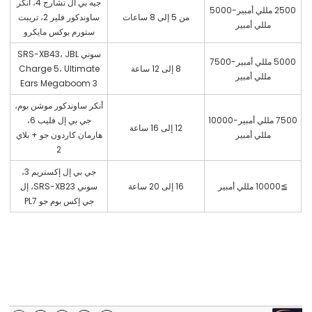
جيه بي ال تشارج 4، أنكر
2500 مللي أمبير-5000
من 5 إلى 8 ساعات
ساوندكور فلير 2، تريبت
مللي أمبير
ستورم بوكس مايكرو
سوني SRS-XB43، JBL
5000 مللي أمبير-7500
8 إلى 12 ساعة
Charge 5، Ultimate
مللي أمبير
Ears Megaboom 3
أنكر ساوندكور موشن بوم،
7500 مللي أمبير-10000
جي بي إل فليب 6،
12 إلى 16 ساعة
مللي أمبير
هارمان كاردون جو + بلاي
2
جي بي إل إكستريم 3،
≧10000 مللي أمبير
16 إلى 20 ساعة
سوني SRS-XB23، إل
جي إكس بوم جو PL7