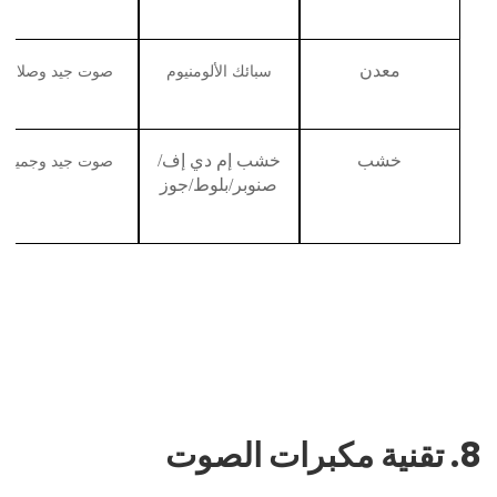
سبائك الألومنيوم
صوت جيد وصلابة
معدن
صوت جيد وجميل
خشب
خشب إم دي إف/
صنوبر/بلوط/جوز
8. تقنية مكبرات الصوت