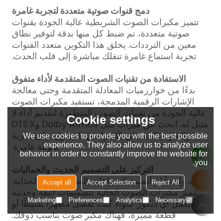
دمج قنوات صوتية متعددة لتجربة غامرة
تتميز مكبرات الصوت الشريطية عالية الجودة بقنوات
صوتية متعددة، تم ضبط كل منها بدقة لتوفير نطاق
معين من الترددات. يخلق هذا التكوين متعدد القنوات
تجربة استماع غامرة تنقلك مباشرة إلى قلب الحدث.
الاستفادة من تقنيات الصوت المتقدمة لأداء متفوق
بدءًا من خوارزميات المعادلة المتقدمة وحتى معالجة
الإشارات الرقمية المدمجة، تستفيد مكبرات الصوت
عالية الجودة من تقنيات الصوت المتطورة لتقديم أداء لا
Cookie settings
مثيل له. ابحث عن ميزات مثل Dolby Atmos وDTS:X
والصوت المحيطي الافتراضي للحصول على تجربة
We use cookies to provide you with the best possible
صوتية غامرة.
experience. They also allow us to analyze user
behavior in order to constantly improve the website for
you.
التركيز على التصميم الحديث والجماليات
لقد ولت أيام أنظمة السماعات الضخمة وغير الجذابة.
Accept all
Accept Selection
Reject All
تتميز مكبرات الصوت الحالية بتصميمات أنيقة وحديثة
Marketing
Preferences
Analytics
Necessary
تكمل أي ديكور. سواء كنت تفضل مظهرًا بسيطًا أو
قطعة مميزة، فهناك مكبر صوت يناسب ذوقك.