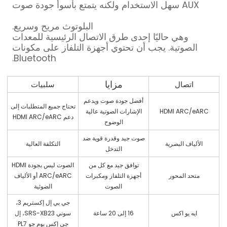
AUX سهل الاستخدام ولكنه يتمتع بأسوأ جودة صوت
البلوتوث مريح وسريع.
وهي حاليًا إحدى طرق الاتصال الرئيسية للمعدات
الصوتية. يجب أن تحتوي أجهزة التلفاز على مكونات
Bluetooth.
مزايا
اتصال
سلبيات
أفضل جودة صوت ويدعم
تحتاج جميع المتطلبات إلى
HDMI ARC/eARC
الإشارات الصوتية عالية
دعم HDMI ARC/eARC
الوضوح
صوت جيد وقدرة قوية ضد
الألياف البصرية
التكلفة العالية
التدخل
توافق جيد مع كل من
الصوت ليس بجودة HDMI
متحد المحور
أجهزة التلفاز ومكبرات
ARC/eARC أو الألياف
الصوت
الضوئية
جي بي إل إكستريم 3،
ايه يو اكس
16 إلى 20 ساعة
سوني SRS-XB23، إل
جي إكس بوم جو PL7