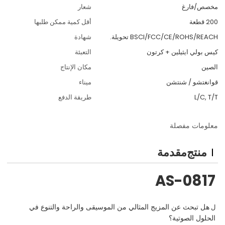
مخصص/فارغ
شعار
200 قطعة
أقل كمية ممكن طلبها
BSCI/FCC/CE/ROHS/REACH تحويلة.
شهادة
كيس بولي ايثيلين + كرتون
التعبئة
الصين
مكان الإنتاج
قوانغتشو / شنتشن
ميناء
L/C, T/T
طريقة الدفع
معلومات مفصلة
منتج
مقدمة
AS-0817
هل تبحث عن المزيج المثالي من الموسيقى والراحة والتنوع في
ل
الحلول الصوتية؟