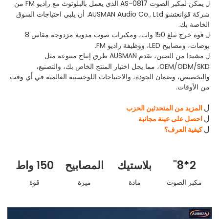
يمكن لمكبر الصوت AS-0817 الذي يعمل بالبلوتوث مع راديو FM من
ل
شركة قوانغتشو AUSMAN Audio Co., Ltd. أن يلبي احتياجات السوق
الخاصة بك.
قوة خرج تبلغ 150 وات، ومكبرات صوت مدوية مزدوجة مقاس 8
ل
بوصات، ومصابيح LED، ووظيفة راديو FM.
مشيدا من الصين، تقدم AUSMAN طرق إنتاج متنوعة مثل
ل
OEM/ODM/SKD، مما يحل اختيار المنتج الخاص بك، والتصنيع،
والتخصيص، وضمان الجودة، والاحتياجات اللوجستية العالمية في أي وقت
من الأوقات.
المزيد من المتحدثين الحزب
ل
احصل على عينة مجانية
ل
كيفية العرف؟
ل
2*8"
بلاستيك
المصابيح
150 واط
مكبر الصوت
مادة
ميزة
قوة