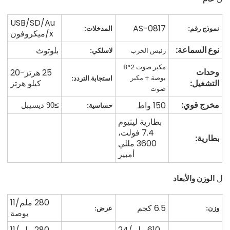
USB/SD/Au
AS-0817
نموذج رقم:
المدخلات:
x/ميكروفون
نوع السماعة:
بلوتوث
رئيس الحزب
لاسلكي:
مكبر صوت 2*8
وحدات
25 هرتز-20
بوصة + مكبر
استجابة التردد:
التشغيل:
كيلو هرتز
صوت
مخرج قوي:
150 واط
حساسية:
≥90 ديسيبل
بطارية ليثيوم
7.4 فولت،
بطارية:
3600 مللي
أمبير
الوزن والأبعاد
ل
280 ملم/11
6.5 كجم
وزن:
عرض:
بوصة
610 ملم/24
280 ملم/11