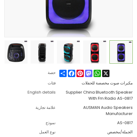
Share
Facebook
Pinterest
Mastodon
WhatsApp
X
حصة
مكبرات صوت مخصصة للحفلات
فئات
English details
Supplier China Bluetooth Speaker
With Fm Radio AS-0817
AUSMAN Audio Speakers
علامة تجارية
Manufacturer
AS-0817
نموذج
الجملة/مخصص
نوع العمل