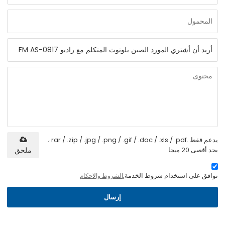
يدعم فقط .rar / .zip / .jpg / .png / .gif / .doc / .xls / .pdf ،
بحد أقصى 20 ميجا
ملحق
توافق على استخدام شروط الخدمة,
الشروط والاحكام
إرسال