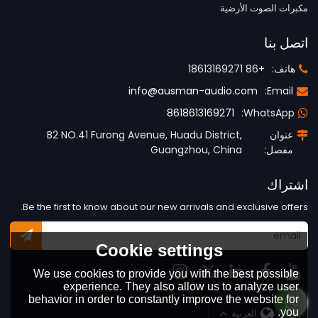
مكبرات الصوت الأرضية
اتصل بنا
هاتف:
+86 18613169271
info@ausman-audio.com
Email:
8618613169271
WhatsApp:
عنوان
B2 NO.41 Furong Avenue, Huadu District,
مفصل:
Guangzhou, China
اشتراك
Be the first to know about our new arrivals and exclusive offers.
Cookie settings
We use cookies to provide you with the best possible
experience. They also allow us to analyze user
behavior in order to constantly improve the website for
you.
لغة:
العربية