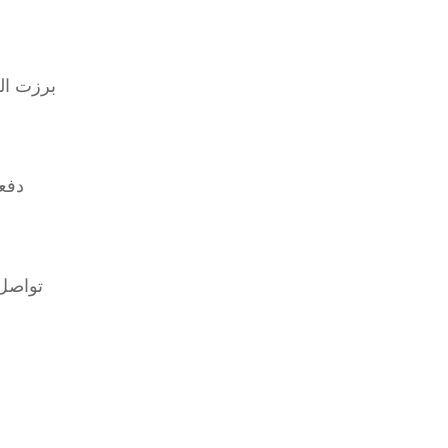
برزت الص
دفع
تواصل 