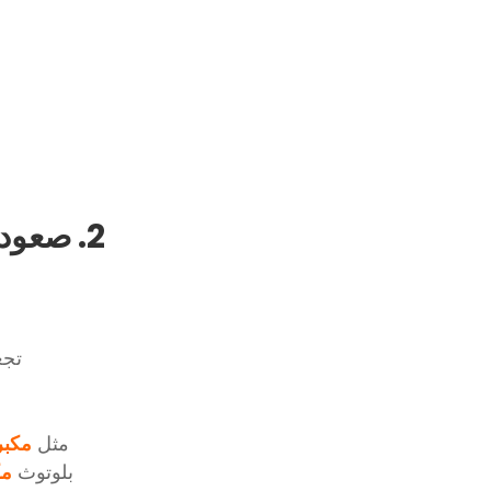
2. صعود صناعة سماعات البلوتوث في الصين
تجعل تقنية Bluetooth استخ
مثل
مكبر
بلوتوث
مك