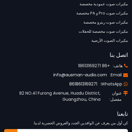
مكبرات صوت عمودية مخصصة
مكبرات صوت Pro و PA مخصصة
مكبرات صوت ريترو مخصصة
مكبرات صوت مخصصة للحفلات
مكبرات الصوت الأرضية
اتصل بنا
هاتف:
+86 18613169271
info@ausman-audio.com
Email:
8618613169271
WhatsApp:
عنوان
B2 NO.41 Furong Avenue, Huadu District,
مفصل:
Guangzhou, China
تابعنا
كن أول من يعرف عن الوافدين الجدد والعروض الحصرية لدينا.