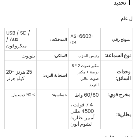
تحديد
عام
ل
USB / SD /
AS-6602-
Aux /
نموذج رقم:
المدخلات:
08
ميكروفون
نوع السماعة:
بلوتوث
رئيس الحزب
لاسلكي:
مكبر صوت 2 * 8
وحدات
25 هرتز -20
بوصة + مكبر
استجابة التردد:
السائق:
كيلو هرتز
صوت عالي
التردد
مخرج قوي:
60/80 واط
حساسية:
≥ 90 ديسيبل
7.4 فولت ،
4500 مللي
بطارية:
أمبير بطارية
ليثيوم أيون