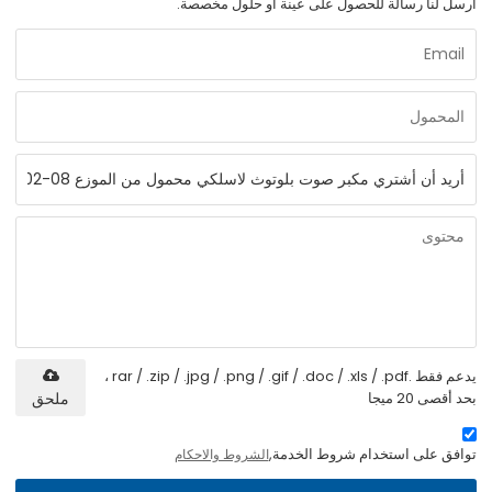
أرسل لنا رسالة للحصول على عينة أو حلول مخصصة.
يدعم فقط .rar / .zip / .jpg / .png / .gif / .doc / .xls / .pdf ،
بحد أقصى 20 ميجا
ملحق
توافق على استخدام شروط الخدمة,
الشروط والاحكام