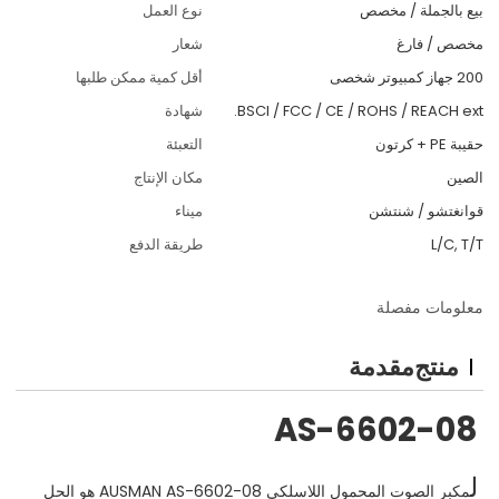
بيع بالجملة / مخصص
نوع العمل
مخصص / فارغ
شعار
200 جهاز كمبيوتر شخصى
أقل كمية ممكن طلبها
BSCI / FCC / CE / ROHS / REACH ext.
شهادة
حقيبة PE + كرتون
التعبئة
الصين
مكان الإنتاج
قوانغتشو / شنتشن
ميناء
L/C, T/T
طريقة الدفع
معلومات مفصلة
منتج
مقدمة
AS-6602-08
ل
مكبر الصوت المحمول اللاسلكي AUSMAN AS-6602-08 هو الحل