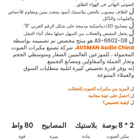
الصوتي النهائي في الهواء الطلق.
ل
الغلاف مصبوب بالحقن ببلاستيك أسود متجدد متين ومقاوم للأحماض
والقلويات والتآكل.
ل
مصابيح LED ديناميكية مدمجة على شكل الرقم العربي "8".
ل
يجعل المقبض والعجلات من السهل حملها معك أثناء التنقل.
ل
AS-6602-08 هو منتج مخصص تم تصميمه بواسطة
AUSMAN Audio China
، شركة تصنيع مكبرات الصوت
المحمولة ، للموزعين العالميين الصغار ومتوسطي الحجم
وتجار الجملة والمقاولين ومصانع التجميع.
إنه يوفر قدرة تخصيص كبيرة لتلبية متطلبات السوق
والعملاء المتنوعة.
المزيد من مكبرات الصوت للحفلات
ل
احصل على عينة مجانية
ل
كيفية تخصيص؟
ل
2 * 8 بوصة
بلاستيك
المصابيح
80 واط
مكبر الصوت
مادة
ميزة
قوة